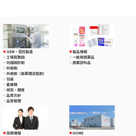
OEM・受託製造
製品情報
工場見取図
一般用医薬品
内服固形剤
医薬部外品
外用剤
外用剤（高薬理活性剤）
包装
倉庫棟
研究・開発
品質方針
品質管理
採用情報
HOME