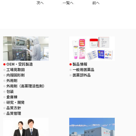
次へ
一覧へ
前へ
OEM・受託製造
製品情報
工場見取図
一般用医薬品
内服固形剤
医薬部外品
外用剤
外用剤（高薬理活性剤）
包装
倉庫棟
研究・開発
品質方針
品質管理