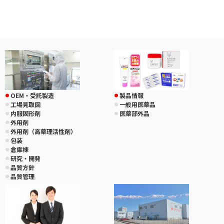
OEM・受託製造
製品情報
工場見取図
一般用医薬品
内服固形剤
医薬部外品
外用剤
外用剤（高薬理活性剤）
包装
倉庫棟
研究・開発
品質方針
品質管理