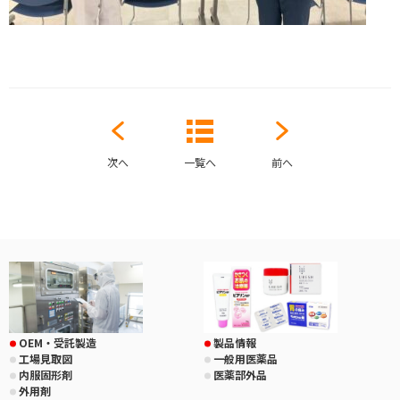
次へ
一覧へ
前へ
OEM・受託製造
製品情報
工場見取図
一般用医薬品
内服固形剤
医薬部外品
外用剤