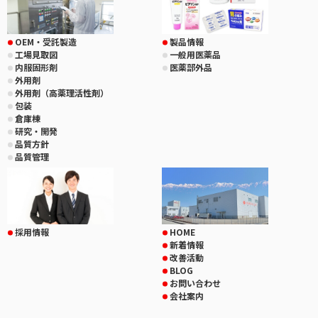
OEM・受託製造
製品情報
工場見取図
一般用医薬品
内服固形剤
医薬部外品
外用剤
外用剤（高薬理活性剤）
包装
倉庫棟
研究・開発
品質方針
品質管理
採用情報
HOME
新着情報
改善活動
BLOG
お問い合わせ
会社案内