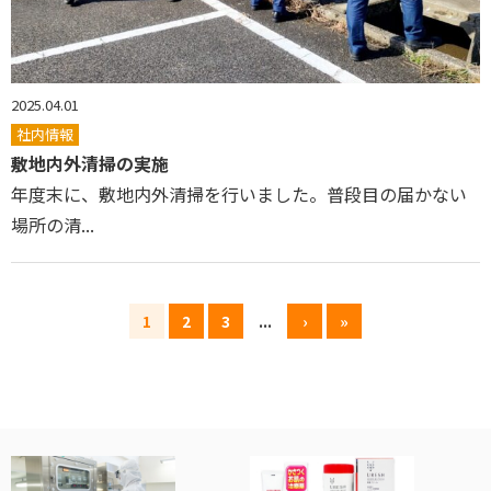
2025.04.01
社内情報
敷地内外清掃の実施
年度末に、敷地内外清掃を行いました。普段目の届かない
場所の清...
1
2
3
...
›
»