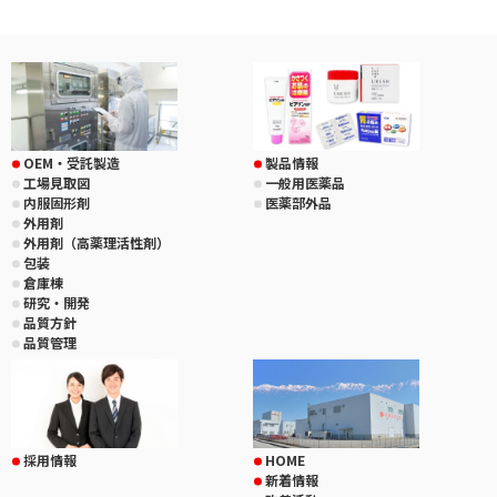
OEM・受託製造
製品情報
工場見取図
一般用医薬品
内服固形剤
医薬部外品
外用剤
外用剤（高薬理活性剤）
包装
倉庫棟
研究・開発
品質方針
品質管理
採用情報
HOME
新着情報