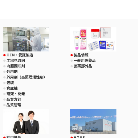
OEM・受託製造
製品情報
工場見取図
一般用医薬品
内服固形剤
医薬部外品
外用剤
外用剤（高薬理活性剤）
包装
倉庫棟
研究・開発
品質方針
品質管理
採用情報
HOME