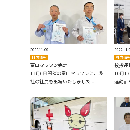
2022.11.09
2022.11.
社内情報
社内情
富山マラソン完走
挨拶運
11月6日開催の富山マラソンに、弊
10月
社の社員も出場いたしました...
運動』が