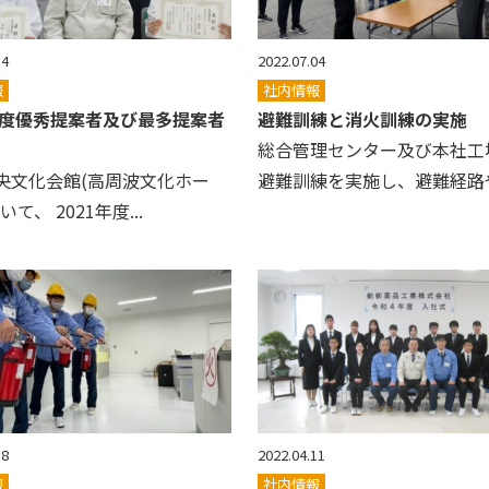
14
2022.07.04
報
社内情報
1年度優秀提案者及び最多提案者
避難訓練と消火訓練の実施
総合管理センター及び本社工
央文化会館(高周波文化ホー
避難訓練を実施し、避難経路や.
て、 2021年度...
18
2022.04.11
報
社内情報