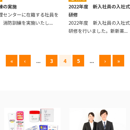
練の実施
2022年度 新入社員の入社
理センターに在籍する社員を
研修
、消防訓練を実施いたし...
2022年度 新入社員の入社
研修を行いました。新新薬...
«
‹
...
3
4
5
...
›
»