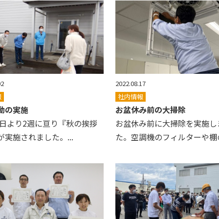
02
2022.08.17
報
社内情報
動の実施
お盆休み前の大掃除
17日より2週に亘り『秋の挨拶
お盆休み前に大掃除を実施し
実施されました。...
た。空調機のフィルターや棚の拭