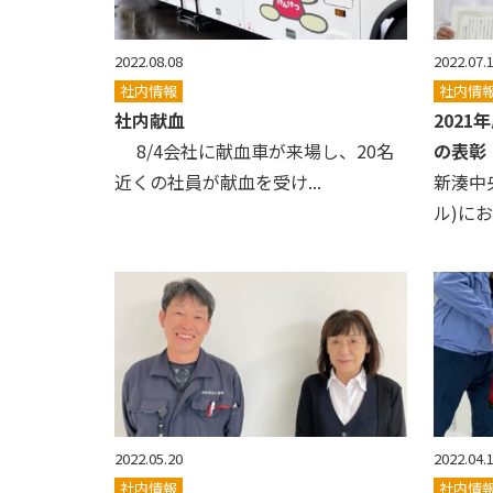
2022.08.08
2022.07.
社内情報
社内情
社内献血
202
8/4会社に献血車が来場し、20名
の表彰
近くの社員が献血を受け...
新湊中
ル)におい
2022.05.20
2022.04.
社内情報
社内情