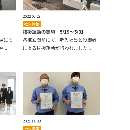
2022.05.23
社内情報
挨拶運動の実施 5/19～5/31
場にて
各棟玄関前にて、新入社員と役職者
..
による挨拶運動が行われました...
2021.11.08
社内情報