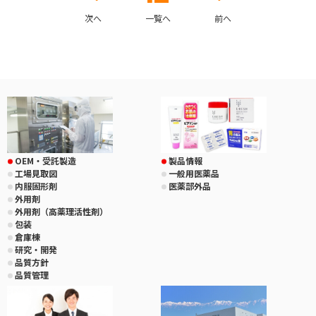
次へ
一覧へ
前へ
OEM・受託製造
製品情報
工場見取図
一般用医薬品
内服固形剤
医薬部外品
外用剤
外用剤（高薬理活性剤）
包装
倉庫棟
研究・開発
品質方針
品質管理