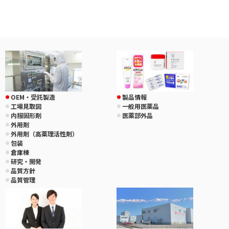
OEM・受託製造
製品情報
工場見取図
一般用医薬品
内服固形剤
医薬部外品
外用剤
外用剤（高薬理活性剤）
包装
倉庫棟
研究・開発
品質方針
品質管理