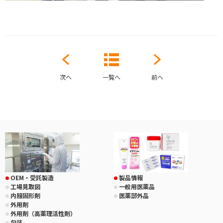
次へ
一覧へ
前へ
OEM・受託製造
製品情報
工場見取図
一般用医薬品
内服固形剤
医薬部外品
外用剤
外用剤（高薬理活性剤）
包装