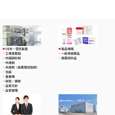
OEM・受託製造
製品情報
工場見取図
一般用医薬品
内服固形剤
医薬部外品
外用剤
外用剤（高薬理活性剤）
包装
倉庫棟
研究・開発
品質方針
品質管理