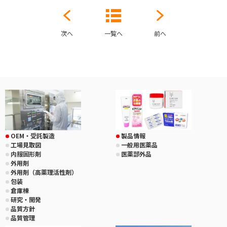
次へ
一覧へ
前へ
OEM・受託製造
製品情報
工場見取図
一般用医薬品
内服固形剤
医薬部外品
外用剤
外用剤（高薬理活性剤）
包装
倉庫棟
研究・開発
品質方針
品質管理