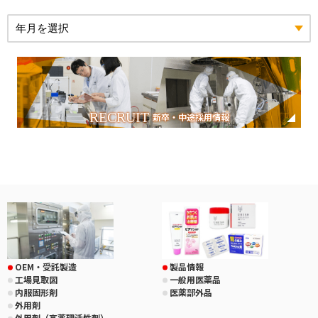
RECRUIT
新卒・中途採用情報
OEM・受託製造
製品情報
工場見取図
一般用医薬品
内服固形剤
医薬部外品
外用剤
外用剤（高薬理活性剤）