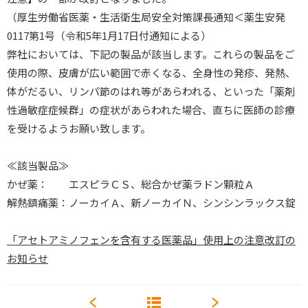
（厚生労働省医薬・生活衛生局安全対策課長通知＜薬生安発
0117第1号（令和5年1月17日付通知による）
弊社においては、下記の製品が該当します。これらの製品をご
使用の際、皮膚が広い範囲で赤くなる、全身性の発疹、発熱、
体がだるい、リンパ節のはれ等があらわれる、といった「薬剤
性過敏症症候群」の症状があらわれた場合、直ちに医師の診療
を受けるようお願い致します。
≪該当製品≫
かぜ薬： エスピラＣＳ、総合かぜ薬ラドン顆粒Ａ
解熱鎮痛薬：ノーカイＡ、新ノーカイＮ、シンシンラックス錠
「アセトアミノフェンを含有する医薬品」使用上の注意改訂の
お知らせ